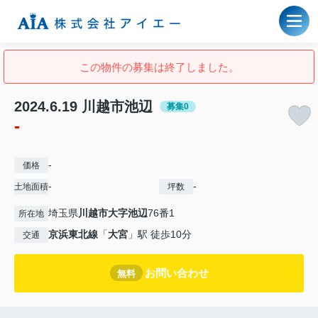
この物件の募集は終了しました。
2024.6.19 川越市池辺
募集0
-
-
価格
-
-
土地面積
坪数
埼玉県
川越市
大字池辺
76番1
所在地
京浜東北線
「
大宮
」駅 徒歩10分
交通
お問い合わせ
無料