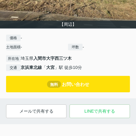
【周辺】
-
価格
-
-
土地面積
坪数
埼玉県
入間市
大字西三ツ木
所在地
京浜東北線
「
大宮
」駅 徒歩10分
交通
お問い合わせ
無料
メールで共有する
LINEで共有する