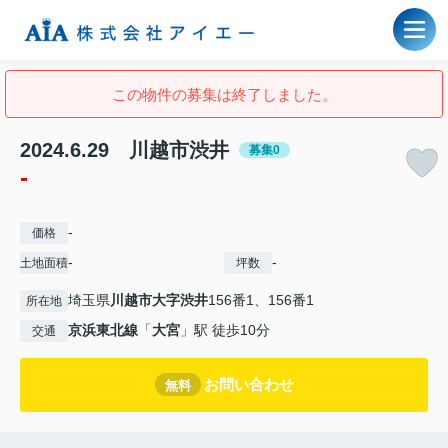
この物件の募集は終了しました。
2024.6.29 川越市渋井
募集0
-
-
価格
-
-
土地面積
坪数
埼玉県
川越市
大字渋井
156番1、156番1
所在地
京浜東北線
「
大宮
」駅 徒歩10分
交通
お問い合わせ
無料