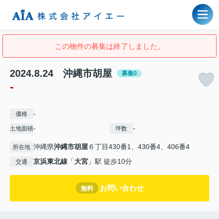
この物件の募集は終了しました。
2024.8.24 沖縄市胡屋
募集0
-
-
価格
-
-
土地面積
坪数
沖縄県
沖縄市
胡屋
６丁目430番1、430番4、406番4
所在地
京浜東北線
「
大宮
」駅 徒歩10分
交通
お問い合わせ
無料