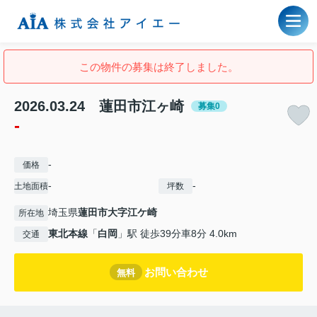
この物件の募集は終了しました。
2026.03.24 蓮田市江ヶ崎
募集0
-
-
価格
-
-
土地面積
坪数
埼玉県
蓮田市
大字江ケ崎
所在地
東北本線
「
白岡
」駅 徒歩39分車8分 4.0km
交通
お問い合わせ
無料