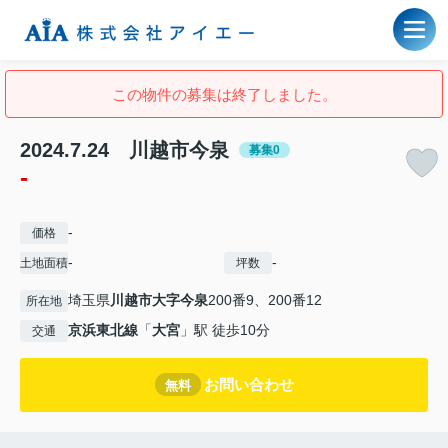
この物件の募集は終了しました。
2024.7.24 川越市今泉
募集0
-
-
価格
-
-
土地面積
坪数
埼玉県
川越市
大字今泉
200番9、200番12
所在地
京浜東北線
「
大宮
」駅 徒歩10分
交通
お問い合わせ
無料