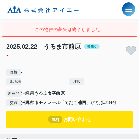
この物件の募集は終了しました。
2025.02.22 うるま市前原
募集0
-
-
価格
-
-
土地面積
坪数
沖縄県
うるま市
字前原
所在地
沖縄都市モノレール
「
てだこ浦西
」駅 徒歩234分
交通
お問い合わせ
無料