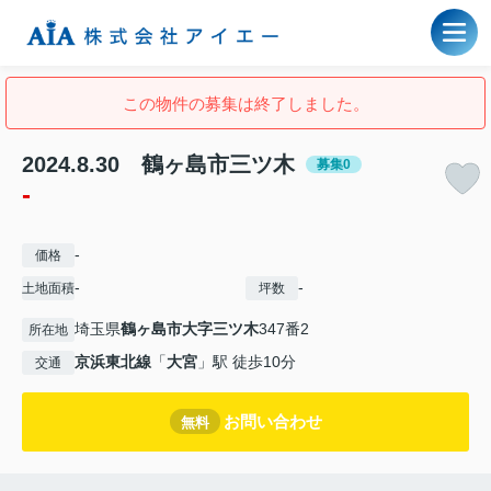
この物件の募集は終了しました。
2024.8.30 鶴ヶ島市三ツ木
募集0
-
-
価格
-
-
土地面積
坪数
埼玉県
鶴ヶ島市
大字三ツ木
347番2
所在地
京浜東北線
「
大宮
」駅 徒歩10分
交通
お問い合わせ
無料