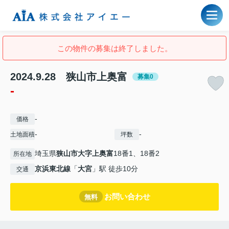
この物件の募集は終了しました。
2024.9.28 狭山市上奥富
募集0
-
-
価格
-
-
土地面積
坪数
埼玉県
狭山市
大字上奥富
18番1、18番2
所在地
京浜東北線
「
大宮
」駅 徒歩10分
交通
お問い合わせ
無料