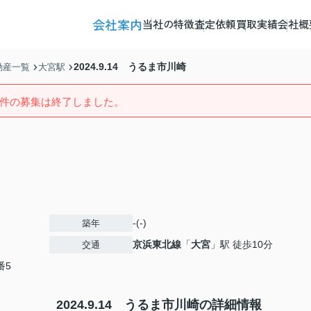
会社案内
当社の特徴
査定依頼
買取実績
会社概
2024.9.14 うるま市川崎
動産一覧
大宮駅
件の募集は終了しました。
-(-)
築年
京浜東北線
「
大宮
」駅 徒歩10分
交通
番5
2024.9.14 うるま市川崎の詳細情報