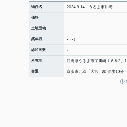
物件名
2024.9.14 うるま市川崎
価格
-
土地面積
-
築年月
-（-）
総区画数
-
所在地
沖縄県
うるま市
字川崎
１６番2、1
交通
京浜東北線
「
大宮
」駅 徒歩10分