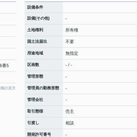
設備条件
設備(その他)
-
土地権利
所有権
国土法届出
不要
用途地域
無指定
区画数
- / -
6番5
管理形態
-
管理員の勤務形態
-
情報の見方
管理会社
-
取引態様
売主
引渡し
相談
開発許可番号
-