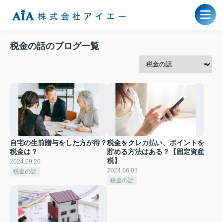
税金の話のブログ一覧
自宅の生前贈与をした方が得？
税金をクレカ払い、ポイントを
税金は？
貯める方法はある？【固定資産
税】
2024.09.20
2024.06.03
税金の話
税金の話