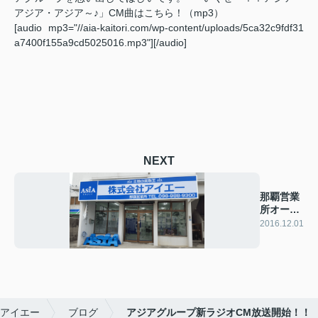
アジア・アジア～♪」CM曲はこちら！（mp3）
[audio mp3="//aia-kaitori.com/wp-content/uploads/5ca32c9fdf31
a7400f155a9cd5025016.mp3"][/audio]
NEXT
那覇営業
所オープ
ン
2016.12.01
アイエー
ブログ
アジアグループ新ラジオCM放送開始！！