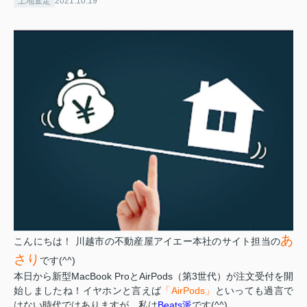
土地査定
2021.10.19
あ
こんにちは！ 川越市の不動産屋アイエー本社のサイト担当の
さり
です(^^)
本日から新型MacBook ProとAirPods（第3世代）が注文受付を開
始しましたね！イヤホンと言えば
「AirPods」
といっても過言で
はない時代ではありますが、私は
Beats派
です(^^)