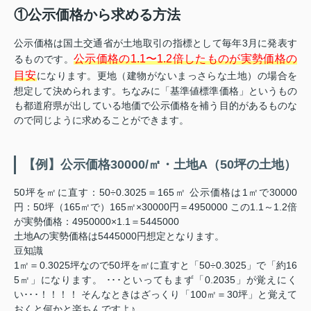
①公示価格から求める方法
公示価格は国土交通省が土地取引の指標として毎年3月に発表す
公示価格の1.1〜1.2倍したものが実勢価格の
るものです。
目安
になります。更地（建物がないまっさらな土地）の場合を
想定して決められます。ちなみに「基準値標準価格」というもの
も都道府県が出している地価で公示価格を補う目的があるものな
ので同じように求めることができます。
【例】公示価格30000/㎡・土地A（50坪の土地）
50坪を㎡に直す：50÷0.3025＝165㎡ 公示価格は1㎡で30000
円：50坪（165㎡で）165㎡×30000円＝4950000 この1.1～1.2倍
が実勢価格：4950000×1.1＝5445000
土地Aの実勢価格は5445000円想定となります。
豆知識
1㎡＝0.3025坪なので50坪を㎡に直すと「50÷0.3025」で「約16
5㎡」になります。 ･･･といってもまず「0.2035」が覚えにく
い･･･！！！！ そんなときはざっくり「100㎡＝30坪」と覚えて
おくと何かと楽ちんですよ♪