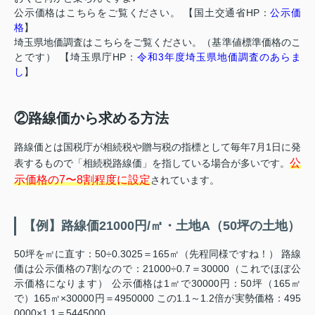
公示価格はこちらをご覧ください。 【国土交通省HP：
公示価
格
】
埼玉県地価調査はこちらをご覧ください。（基準値標準価格のこ
とです） 【埼玉県庁HP：
令和3年度埼玉県地価調査のあらま
し
】
②路線価から求める方法
路線価とは国税庁が相続税や贈与税の指標として毎年7月1日に発
公
表するもので「相続税路線価」を指している場合が多いです。
示価格の7〜8割程度に設定
されています。
【例】路線価21000円/㎡・土地A（50坪の土地）
50坪を㎡に直す：50÷0.3025＝165㎡（先程同様ですね！） 路線
価は公示価格の7割なので：21000÷0.7＝30000（これでほぼ公
示価格になります） 公示価格は1㎡で30000円：50坪（165㎡
で）165㎡×30000円＝4950000 この1.1～1.2倍が実勢価格：495
0000×1.1＝5445000