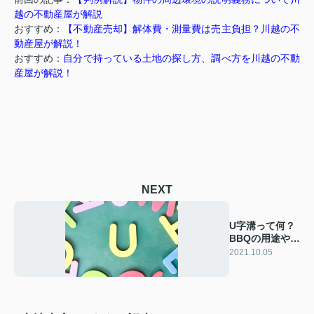
越の不動産屋が解説
おすすめ：
【不動産売却】解体費・測量費は売主負担？川越の不
動産屋が解説！
おすすめ：
自分で持っている土地の探し方、調べ方を川越の不動
産屋が解説！
NEXT
U字溝って何？
BBQの用途やL
字溝との違いを
2021.10.05
見る！