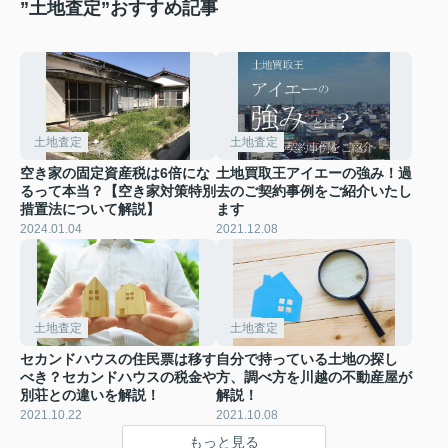
”土地査定”おすすめ記事
土地査定
土地査定
空き家の固定資産税は6倍にな
土地買取王アイエーの強み！過
るって本当？【空き家対策特別
去のご契約事例をご紹介いたし
措置法について解説】
ます
2024.01.04
2021.12.08
土地査定
土地査定
セカンドハウスの住民票は移す
自分で持っている土地の探し
べき？セカンドハウスの税金や
方、調べ方を川越の不動産屋が
別荘との違いを解説！
解説！
2021.10.22
2021.10.08
もっと見る