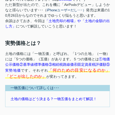
ただ新型が出たので、これを機に「AirPodsデビュー」しようか
なと揺らいでいます･･･（
発売は来週の1
iPhoneユーザーだし･･･）
0月26日からなのでそれまでゆっくり悩もうと思います。
余談はさておき、今回は
「土地売却の相場」や「土地の金額の出
し方」
について解説していこうと思います！
実勢価格とは？
土地の価格には「一物五価」と呼ばれ、「1つの土地」（一物）
には「5つの価格」（五価）があります。５つの価格とは
①地価
公示価格②基準値標準価格③相続税路線価④固定資産税評価額⑤
「何のための目安になるのか」
実勢地価
です。それぞれ
「どこが出したのか」
が変わってきます。
一物五価について詳しくは･･･
土地の価格はどう決まる？一物五価をまとめて解説！