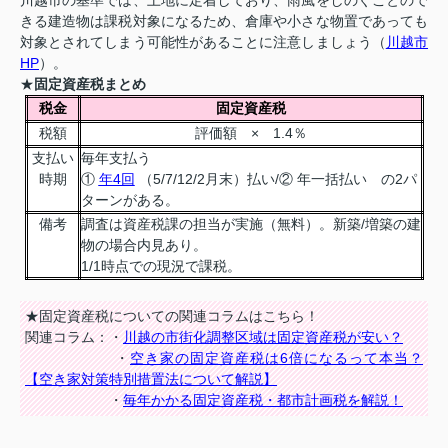
きる建造物は課税対象になるため、倉庫や小さな物置であっても
対象とされてしまう可能性があることに注意しましょう（
川越市
HP
）。
★
固定資産税まとめ
税金
固定資産税
税額
評価額 × 1.4％
支払い
毎年支払う
時期
①
年4回
（5/7/12/2月末）払い/② 年一括払い の2パ
ターンがある。
備考
調査は資産税課の担当が実施（無料）。新築/増築の建
物の場合内見あり。
1/1時点での現況で課税。
★固定資産税についての関連コラムはこちら！
関連コラム：・
川越の市街化調整区域は固定資産税が安い？
・
空き家の固定資産税は6倍になるって本当？
【空き家対策特別措置法について解説】
・
毎年かかる固定資産税・都市計画税を解説！