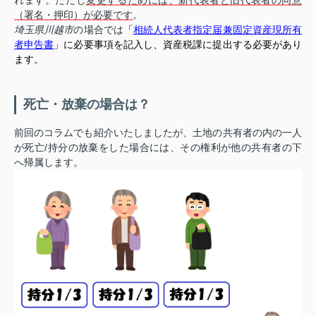
れます。ただし
変更するためには、新代表者と旧代表者の同意
（署名・押印）が必要です
。
埼玉県川越市
の場合では
「
相続人代表者指定届兼固定資産現所有
者申告書
」に必要事項を記入し、資産税課に提出する必要があり
ます。
死亡・放棄の場合は？
前回のコラムでも紹介いたしましたが、土地の共有者の内の一人
が死亡/持分の放棄をした場合には、その権利が他の共有者の下
へ帰属します。