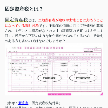
固定資産税とは？
固定資産税
とは、
土地所有者が建物や土地ごとに支払うこと
になっている市町村税
です。不動産の価値に応じて評価額が算出
され、１年ごとに徴税がなされます（評価額の見直しは３年に１
回）。役所から下記のような納付書が送られてくるため、見覚え
のある方も多いのではないでしょうか？
（参考：
新庄市
固定資産税納付書）
川越市の基準では、土地に定着しており、雨風をしのぐことので