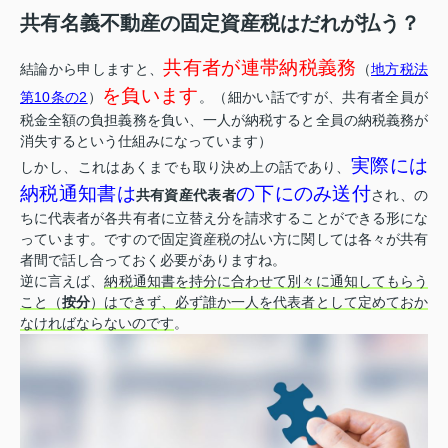
共有名義不動産の固定資産税はだれが払う？
共有者が連帯納税義務
結論から申しますと、
（
地方税法
を負います
第10条の2
）
。（細かい話ですが、共有者全員が
税金全額の負担義務を負い、一人が納税すると全員の納税義務が
消失するという仕組みになっています）
実際には
しかし、これはあくまでも取り決め上の話であり、
納税通知書は
の下にのみ送付
共有資産代表者
され、の
ちに代表者が各共有者に立替え分を請求することができる形にな
っています。ですので固定資産税の払い方に関しては各々が共有
者間で話し合っておく必要がありますね。
逆に言えば、
納税通知書を持分に合わせて別々に通知してもらう
こと（
按分
）はできず、必ず誰か一人を代表者として定めておか
なければならないのです
。