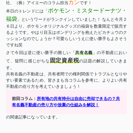
カン
社、（株）アイエーのコラム担当
です！
ポケモン・ミスタードーナツ・
本日のトレンドには「
福袋
」というワードがランクインしていました！ なんと今月２
６日より、ポケモンオリジナルグッズの福袋を数量限定で販売す
るようです。やはり目玉はポンデリングを抱えたピカチュウのク
ッションなのでしょうか？可愛らしいうえに使い勝手もよさそう
ですね笑
さて今回は逆に使い勝手の難しい「
共有名義
」の不動産におい
固定資産税
て、疑問に感じがちな
の話題の解説していきま
す。
共有名義の不動産は、共有者間での権利関係でトラブルとなりや
すい要素であるため、皆さまも当コラムを参考に、よりよい共有
不動産の在り方を考えていきましょう！
前回コラム：
所有地の共有持分は自由に売却できるの？共
有名義不動産の売り方や放棄の仕組みを解説！
の関連記事になっています。