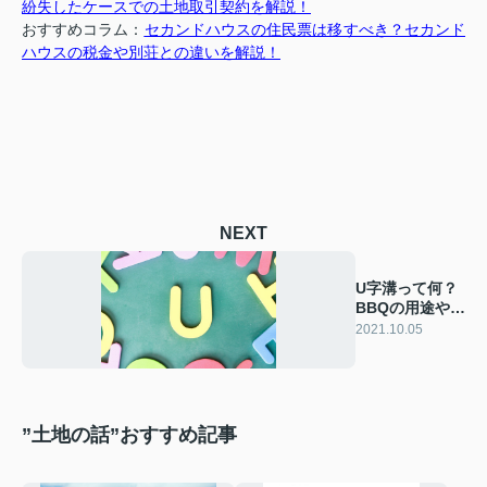
紛失したケースでの土地取引契約を解説！
おすすめコラム：
セカンドハウスの住民票は移すべき？セカンド
ハウスの税金や別荘との違いを解説！
NEXT
U字溝って何？
BBQの用途やL
字溝との違いを
2021.10.05
見る！
”土地の話”おすすめ記事