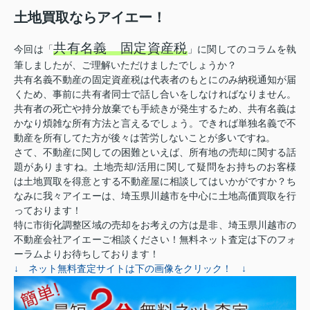
土地買取ならアイエー！
共有名義 固定資産税
今回は「
」に関してのコラムを執
筆しましたが、ご理解いただけましたでしょうか？
共有名義不動産の固定資産税は代表者のもとにのみ納税通知が届
くため、事前に共有者同士で話し合いをしなければなりません。
共有者の死亡や持分放棄でも手続きが発生するため、共有名義は
かなり煩雑な所有方法と言えるでしょう。できれば単独名義で不
動産を所有してた方が後々は苦労しないことが多いですね。
さて、不動産に関しての困難といえば、所有地の売却に関する話
題がありますね。土地売却/活用に関して疑問をお持ちのお客様
は土地買取を得意とする不動産屋に相談してはいかがですか？ち
なみに我々アイエーは、埼玉県川越市を中心に土地高価買取を行
っております！
特に市街化調整区域の売却をお考えの方は是非、埼玉県川越市の
不動産会社アイエーご相談ください！無料ネット査定は下のフォ
ーラムよりお待ちしております！
↓ ネット無料査定サイトは下の画像をクリック！ ↓