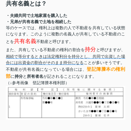
共有名義とは？
・夫婦共同で土地家屋を購入した
・兄弟が共有名義で土地を相続した
等のケースでは、権利上は複数の人で不動産を共有している状態
になります。このように複数の名義人が共有している不動産のこ
共有名義
とを
不動産と呼びます。
持分
また、共有している不動産の権利の割合を
と呼びますが、
相続で等分するときは法定権利分を持分とし、共同で出資した場
合には出資金の割合がそのまま持分になる
ことが多いそうです。
登記簿謄本の権利
不動産が共有名義になっている場合には、
部
に
持分
と
所有者名
が記されることになります。
（↓参考画像 登記簿謄本権利部）