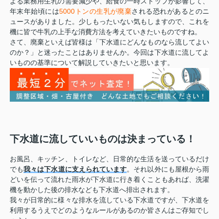
よる業務用生乳の需要減少や、給食の一時ストップが影響して、
年末年始頃には
5000トンの生乳が廃棄
される恐れがあるとのニ
ュースがありました。少しもったいない気もしますので、これを
機に皆で牛乳の上手な消費方法を考えていきたいものですね。
さて、廃棄といえば皆様は「下水道にどんなものなら流してよい
のか？」と迷ったことはありませんか。今回は下水道に流してよ
いものの基準について解説していきたいと思います。
下水道に流していいものは決まっている！
お風呂、キッチン、トイレなど、日常的な生活を送っているだけ
でも
我々は下水道に支えられています
。それ以外にも屋根から雨
どいを伝って流れた雨水が下水道に行き着くこともあれば、洗濯
機を動かした後の排水なども下水道へ排出されます。
我々が日常的に様々な排水を流している下水道ですが、下水道を
利用するうえでどのようなルールがあるのか皆さんはご存知でし