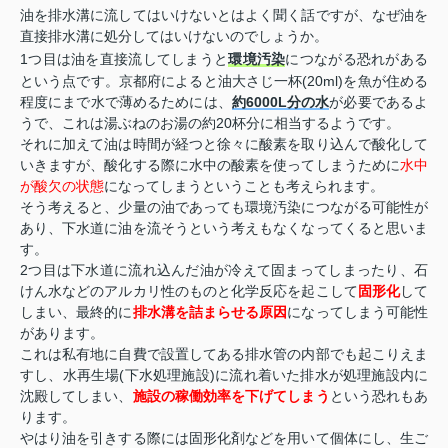
油を排水溝に流してはいけないとはよく聞く話ですが、なぜ油を
直接排水溝に処分してはいけないのでしょうか。
1つ目は油を直接流してしまうと
環境汚染
につながる恐れがある
という点です。京都府によると油大さじ一杯(20ml)を魚が住める
程度にまで水で薄めるためには、
約6000L分の水
が必要であるよ
うで、これは湯ぶねのお湯の約20杯分に相当するようです。
それに加えて油は時間が経つと徐々に酸素を取り込んで酸化して
いきますが、酸化する際に水中の酸素を使ってしまうために
水中
が酸欠の状態
になってしまうということも考えられます。
そう考えると、少量の油であっても環境汚染につながる可能性が
あり、下水道に油を流そうという考えもなくなってくると思いま
す。
2つ目は下水道に流れ込んだ油が冷えて固まってしまったり、石
けん水などのアルカリ性のものと化学反応を起こして
固形化
して
しまい、最終的に
排水溝を詰まらせる原因
になってしまう可能性
があります。
これは私有地に自費で設置してある排水管の内部でも起こりえま
すし、水再生場(下水処理施設)に流れ着いた排水が処理施設内に
沈殿してしまい、
施設の稼働効率を下げてしまう
という恐れもあ
ります。
やはり油を引きする際には固形化剤などを用いて個体にし、生ご