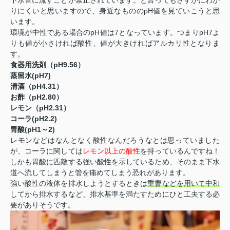
下水管に流すことが禁止されています。と言ってもさすがにわか
りにくいと思いますので、身近なもののpH値を見ていこうと思
います。
環境が中性である場合のpH値は7となっています。つまりpH7よ
りも値が小さければ酸性、値が大きければアルカリ性となりま
す。
食器用洗剤（pH9.56）
蒸留水(pH7)
清酒（pH4.31）
お酢（pH2.80）
レモン（pH2.31）
コーラ(pH2.2)
胃酸(pH1～2)
レモンなどはなんとなく酸性なんだろうなとは思っていました
が、コーラに関しては
レモン以上の酸性
を持っているんですね！
しかも胃酸に匹敵する強い酸性を示しているため、そのまま下水
道へ流してしまうと管を痛めてしまう恐れがあります。
強い酸性の液体を排水しようとするときは
重曹などを用いて中和
してから排水するなど、排水基準を満たすためにひと工夫する必
要がありそうです。