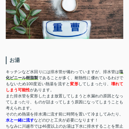
お湯
キッチンなど水回りには排水管が備わっていますが、排水管は
塩
化ビニール樹脂製
であることが多く、耐熱性に優れているわけで
もないため100度近い熱湯を流すと
変形
してしまったり、
壊れて
しまう可能性
があります。
また排水管を変形したまま放置してしまうと水漏れの原因となっ
てしまったり、ものが詰まってしまう原因になってしまうことも
考えられます。
そのため熱湯を排水溝に流す前に時間を置いて冷ましてみたり、
水と一緒に流す
などのひと工夫が必要になります！
ちなみに川越市では46度以上のお湯は下水に排水することを禁止