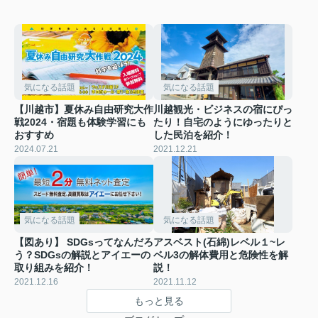
気になる話題
気になる話題
【川越市】夏休み自由研究大作
川越観光・ビジネスの宿にぴっ
戦2024・宿題も体験学習にも
たり！自宅のようにゆったりと
おすすめ
した民泊を紹介！
2024.07.21
2021.12.21
気になる話題
気になる話題
【図あり】 SDGsってなんだろ
アスベスト(石綿)レベル１~レ
う？SDGsの解説とアイエーの
ベル3の解体費用と危険性を解
取り組みを紹介！
説！
2021.12.16
2021.11.12
もっと見る