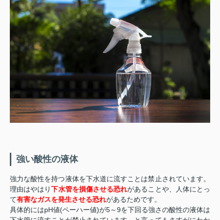
強い酸性の液体
強力な酸性を持つ液体を下水道に流すことは禁止されています。
理由はやはり
下水管を損傷させる恐れ
があることや、人体にとっ
て
有害なガスを発生させる恐れ
があるためです。
具体的にはpH値(ペーハー値)が5～9を下回る強さの酸性の液体は