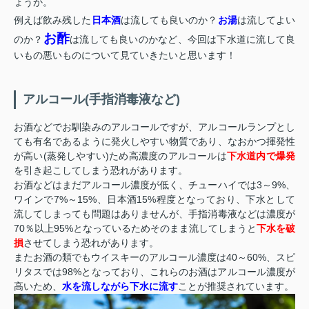
ょうか。
例えば飲み残した
日本酒
は流しても良いのか？
お湯
は流してよい
お酢
のか？
は流しても良いのかなど、今回は下水道に流して良
いもの悪いものについて見ていきたいと思います！
アルコール(手指消毒液など)
お酒などでお馴染みのアルコールですが、アルコールランプとし
ても有名であるように発火しやすい物質であり、なおかつ揮発性
が高い(蒸発しやすい)ため高濃度のアルコールは
下水道内で爆発
を引き起こしてしまう恐れがあります。
お酒などはまだアルコール濃度が低く、チューハイでは3～9%、
ワインで7%～15%、日本酒15%程度となっており、下水として
流してしまっても問題はありませんが、手指消毒液などは濃度が
70％以上95%となっているためそのまま流してしまうと
下水を破
損
させてしまう恐れがあります。
またお酒の類でもウイスキーのアルコール濃度は40～60%、スピ
リタスでは98%となっており、これらのお酒はアルコール濃度が
高いため、
水を流しながら下水に流す
ことが推奨されています。