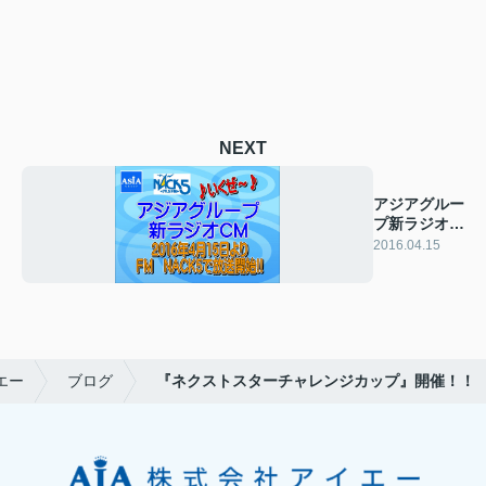
NEXT
アジアグルー
プ新ラジオ
CM放送開
2016.04.15
始！！
エー
ブログ
『ネクストスターチャレンジカップ』開催！！