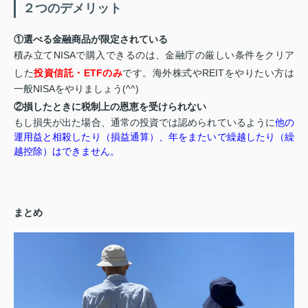
２つのデメリット
①選べる金融商品が限定されている
積み立てNISAで購入できるのは、金融庁の厳しい条件をクリア
した
投資信託・ETF
のみ
です。海外株式やREITをやりたい方は
一般NISAをやりましょう(^^)
②損したときに税制上の恩恵を受けられない
もし損失が出た場合、通常の投資では認められているように
他の
運用益と相殺したり（損益通算）、年をまたいで繰越したり（繰
越控除）はできません。
まとめ