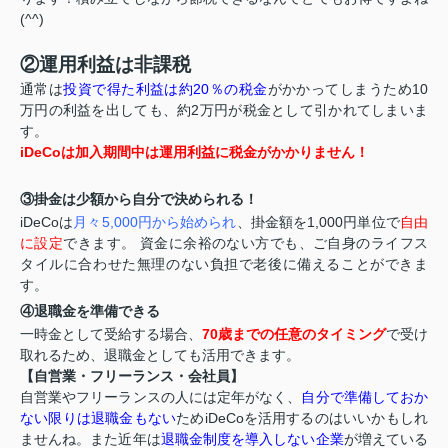
(^^)
②運用利益は非課税
通常は
投資で得た利益は約20％の税金
がかかってしまうため10
万円の利益を出しても、約2万円が税金として引かれてしまいま
す。
iDeCoは加入期間中は運用
利益に税金がかかりません！
③掛金は少額から自分で決められる！
iDeCoは
月々5,000円から始められ
、掛金額を1,000円単位で
自由
に設定
できます。 資金に余裕のない方でも、ご自身のライフス
タイルに合わせた無理のない負担で老後に備えることができま
す。
④退職金を準備できる
一時金として受給する場合、
70歳までの任意のタイミング
で受け
取れるため、退職金としても活用できます。
【自営業・フリーランス・会社員】
自営業やフリーランスの人には定年がなく、
自分で準備しておか
ない限りは退職金もない
ためiDeCoを活用するのはいいかもしれ
ませんね。また近年は
退職金制度を導入しない企業
が増えている