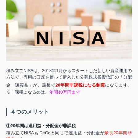
積み立てNISAは、2018年1月からスタートした新しい資産運用の
方法で、専用の口座を使って購入した公募株式投資信託の「分配
金・譲渡益」が、最長で
20年間非課税になる制度
になります。
※非課税になるのは、
年間40万円まで
４つのメリット
①20年間は運用益・分配金が非課税
積み立てNISAもiDeCoと同じで運用益・分配金が
最長20年間非