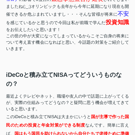
ましたね(;_;)オリンピックも去年から今年に延期になり現在も開
不安
催できるか危ぶまれていますし・・・そんな皆様が将来に
投資知識
を感じているかと思うので今回は私が前職で学んだ
をお伝えしたいと思います！
この世の中が大変になってしまっているからこそご自身の将来に
ついて考え直す機会になればと思い、今話題の対策をご紹介して
いきます。
iDeCoと積み立てNISAってどういうものな
の？
最近よくテレビやネット、職場や友人の中で話題に上がってくる
が、実際の仕組みってどうなの？と疑問に思う機会が増えてきて
いると思います。
このiDeCoと積み立てNISAは大まかにいうと
国が主導で作った国
民のための投資と年金対策ができる制度
なんです。簡単に言え
ば、
国はもう国民を助けられないから自分たちで老後ために準備