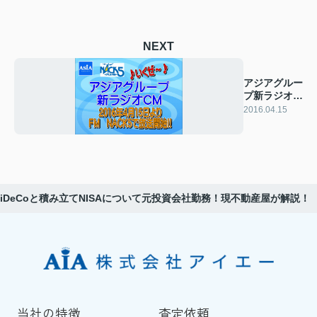
NEXT
アジアグルー
プ新ラジオ
CM放送開
2016.04.15
始！！
iDeCoと積み立てNISAについて元投資会社勤務！現不動産屋が解説！
当社の特徴
査定依頼