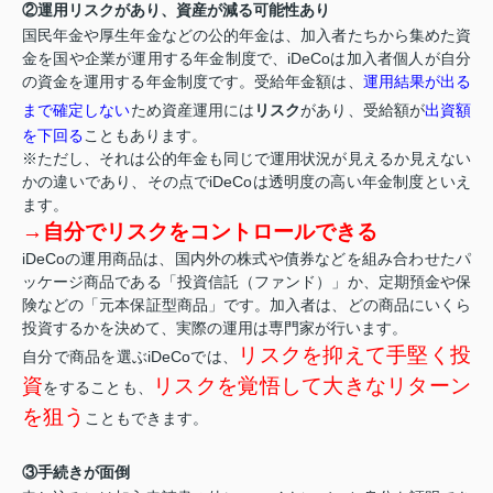
②運用リスクがあり、資産が減る可能性あり
国民年金や厚生年金などの公的年金は、加入者たちから集めた資
金を国や企業が運用する年金制度で、iDeCoは加入者個人が自分
の資金を運用する年金制度です。受給年金額は、
運用結果が出る
まで確定しない
ため資産運用には
リスク
があり、受給額が
出資額
を下回る
こともあります。
※ただし、それは公的年金も同じで運用状況が見えるか見えない
かの違いであり、その点でiDeCoは透明度の高い年金制度といえ
ます。
→自分でリスクをコントロールできる
iDeCoの運用商品は、国内外の株式や債券などを組み合わせたパ
ッケージ商品である「投資信託（ファンド）」か、定期預金や保
険などの「元本保証型商品」です。加入者は、どの商品にいくら
投資するかを決めて、実際の運用は専門家が行います。
リスクを抑えて手堅く投
自分で商品を選ぶiDeCoでは、
資
リスクを覚悟して大きなリターン
をすることも、
を狙う
こともできます。
③手続きが面倒