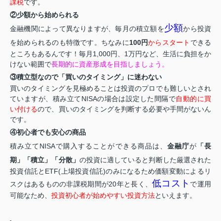
課税
です。
②少額から始められる
少額
金融機関によって異なりますが、毎月の積立額を
から投資
を始められるのも特徴です。ちなみに
100円
からスタート
できる
ところもあるんです！毎月1,000円、1万円など、生活に負担をか
けない範囲で
長期的に資産形成を目指しましょう。
③積立型なので「買いのタイミング」に迷わない
買いのタイミングを見極めることは投資のプロでも難しいとされ
ていますが、積み立てNISAの場合は設定した間隔で
自動的に買
い付ける
ので、買いのタイミングを判断する必要や手間がないん
です。
④初心者でも安心の商品
積み立てNISAで購入することができる商品は、
金融庁
が
「長
期」
「積立」「分散」
の投資に適していると判断した厳選された
投資信託とETF(上場投資信託)のみになるため価額変動によるリ
低コスト
スクはあるものの非課税期間が20年と長く、
で運用
可能なため、
投資初心者が始めやすい投資方法
といえます。