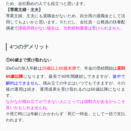
ため、会社勤めの人でも役立つと思います。
【専業主婦・主夫】
専業主婦、主夫にも退職金がないため、自分用の退職金として活
用してもよいかと思います。※ただし、会社員・公務員の扶養配
偶者で
課税所得がない場合は、当然税制優遇は受けられません。
4つのデメリット
①60歳まで受け取れない
iDeCoの加入年齢は
20歳以上60歳未満
で、年金の受給開始は
原則
60歳以降
になります。最長で40年間継続しできますが、
途中で
解約はできません。
積み立ての中止はいつでもできますが、その
後の運用は続き、運用成果を受け取れるのは60歳以降になりま
す。
なかなか積み立てができない人にとっては強制力があるからこそ
良いかもしれませんね。
※死亡時には年齢にかかわらず「死亡一時金」として一括で支払
われます。