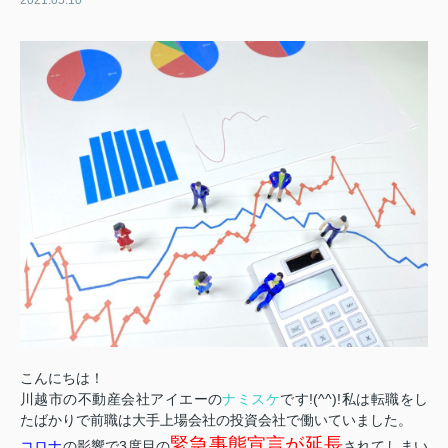
2021.05.10
こんにちは！
川越市の不動産会社アイエーの
ナミスケ
です!(^^)!私は転職をし
たばかりで前職は大手上場会社の投資会社で働いていました。
緊急事態宣言が延長
コロナ
の影響で3度目の
されてしまい