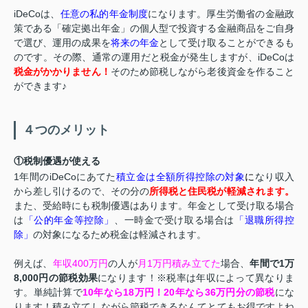
iDeCoは、
任意の私的年金制度
になります。厚生労働省の金融政
策である「確定拠出年金」の個人型で投資する金融商品をご自身
で選び、運用の成果を
将来の年金
として受け取ることができるも
のです。その際、通常の運用だと税金が発生しますが、iDeCoは
税金がかかりません！
そのため節税しながら老後資金を作ること
ができます♪
４つのメリット
①税制優遇が使える
1年間のiDeCoにあてた
積立金は全額所得控除の対象
に
なり収入
から差し引けるので、その分の
所得税と住民税が軽減されます。
また、受給時にも税制優遇はあります。年金として受け取る場合
は
「公的年金等控除」
、一時金で受け取る場合は
「退職所得控
除」
の対象になるため税金は軽減されます。
例えば、
年収400万円
の人が
月1万円積み立てた
場合、
年間で1万
8,000円の節税効果
になります！※税率は年収によって異なりま
す。単純計算で
10年なら18万円！20年なら36万円分の節税
にな
ります！積み立てしながら節税できるなんてとてもお得ですよね