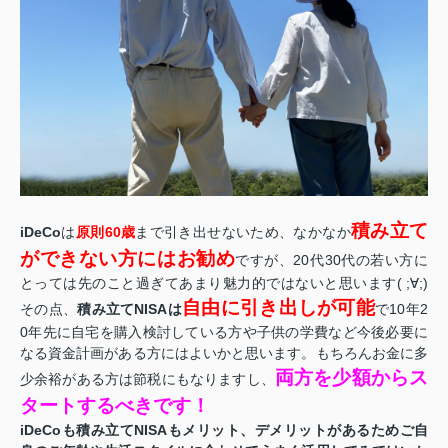
積み立て
iDeCo
は
原則60歳
まで引き出せないため、なかなか
ができない方にはお勧め
ですが、20代30代の若い方に
とっては先のこと過ぎてあまり魅力的ではないと思います( ;∀;)
自由に引き出しが可能
その点、
積み立てNISAは
で10年2
0年先に自宅を購入検討している方や子供の学費など今後必要に
なる資金計画がある方にはよいかと思います。もちろんお金に多
両方を少額からス
少余裕がある方は節税にもなりますし、
タートするべきです！
iDeCo
も積み立てNISAもメリット、デメリットがあるためご自