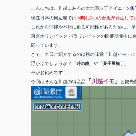
こんにちは、川越にあるの土地買取王アイエーの
現在日本の周辺域では
同時に3つの台風が発生して
これから沖縄や本州に迫る可能性があるために、早
東京オリンピック,パラリンピックの開催期間中に
願っています。
さて、本日ご紹介するのは秋の味覚「川越イモ」に
浮かぶでしょうか？「
」や「
」、
時の鐘
菓子屋横丁
モがお勧めです！
「
川越イモ
」
今回はそんな川越の特産品
と観光