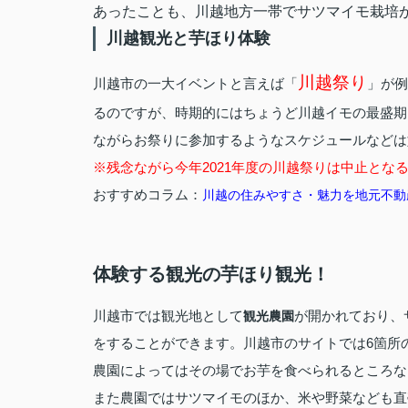
あったことも、川越地方一帯でサツマイモ栽培
川越観光と芋ほり体験
川越祭り
川越市の一大イベントと言えば「
」が例
るのですが、時期的にはちょうど川越イモの最盛期
ながらお祭りに参加するようなスケジュールなどは
※残念ながら今年2021年度の川越祭りは中止とな
おすすめコラム：
川越の住みやすさ・魅力を地元不動
体験する観光の芋ほり観光！
川越市では観光地として
が開かれており、
観光農園
をすることができます。川越市のサイトでは6箇所
農園によってはその場でお芋を食べられるところな
また農園ではサツマイモのほか、米や野菜なども直