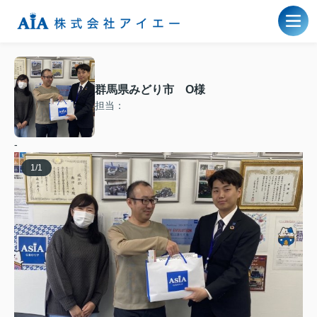
群馬県みどり市 O様
担当：
-
1
/
1