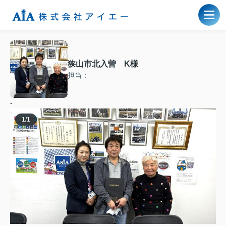
狭山市北入曽 K様
担当：
-
1
/
1