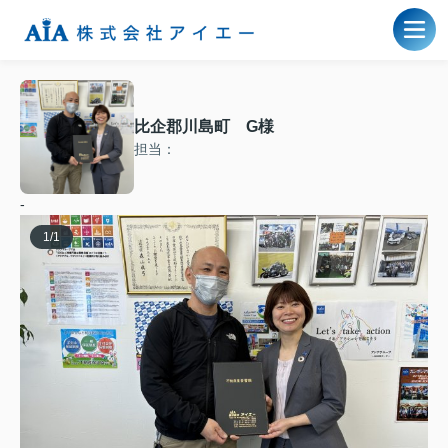
比企郡川島町 G様
担当：
-
1
/
1