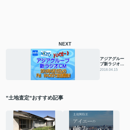
NEXT
アジアグルー
プ新ラジオ
CM放送開
2016.04.15
始！！
”土地査定”おすすめ記事