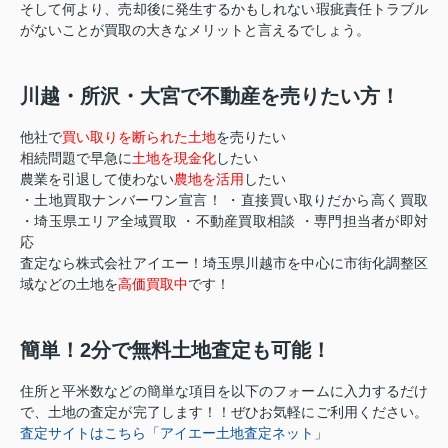
そして何より、売却後に発生するかもしれない瑕疵責任トラブル
がないことが買取の大きなメリットと言えるでしょう。
川越・所沢・大宮で不動産を売りたい方！
他社で
買い取りを断られた土地
を売りたい
相続問題で早急に
土地を現金化
したい
農業を引退して使わない
農地を活用
したい
・土地買取ナンバーワン宣言！ ・直接買い取りだから高く買取
・埼玉県エリア全域買取 ・不動産買取相談 ・専門担当者が即対
応
査定なら株式会社アイエー！埼玉県川越市を中心に市街化調整区
域などの土地を
高価買取中
です！
簡単！2分で無料土地査定も可能！
住所と平米数などの簡単な項目を以下のフォームに入力するだけ
で、土地の査定が完了します！！ぜひお気軽にご利用ください。
査定サイトはこちら「アイエー土地査定ネット」