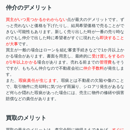
仲介のデメリット
買主がいつ見つかるかわからない
点が最大のデメリットです。ず
っと売れないと価格を下げたりし、結局希望価格で売ることがで
きない可能性もあります。新しく売り出した時が一番の売り時な
のでもし仲介で出した時に希望者がすぐに現れたら
即決すること
が大事
です。
買主が一般の場合はローンを組む審査手続きなどで1か月以上か
かる場合があります。書面を用意し、最終的に
受け渡しをするの
が1年以上かかる
場合があります。売れる前までの
管理費
もそう
ですが、もちろん仲介なので不動産会社に
仲介手数料
が発生しま
す。
また、
瑕疵責任が生じます
。瑕疵とは不動産の欠陥や傷のこと
で、取引物件に売却時に気づかず雨漏り、シロアリ発生があるな
ど何らか隠れた瑕疵があった場合には、売主に物件の修繕や損害
賠償などの責任があります。
買取のメリット
買取の最大のメリットは、査定金額に納得さえできれば、
すぐに