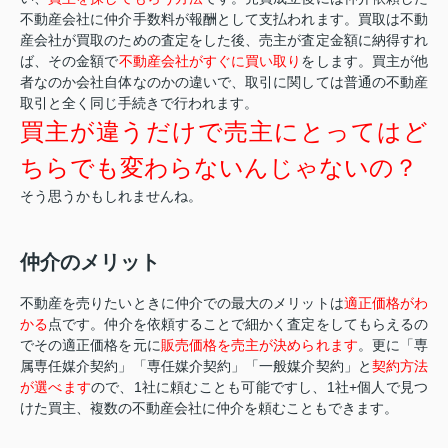
不動産会社に仲介手数料が報酬として支払われます。買取は不動
産会社が買取のための査定をした後、売主が査定金額に納得すれ
ば、その金額で
不動産会社がすぐに買い取り
をします。買主が他
者なのか会社自体なのかの違いで、取引に関しては普通の不動産
取引と全く同じ手続きで行われます。
買主が違うだけで売主にとってはど
ちらでも変わらないんじゃないの？
そう思うかもしれませんね。
仲介のメリット
不動産を売りたいときに仲介での最大のメリットは
適正価格がわ
かる
点です。仲介を依頼することで細かく査定をしてもらえるの
でその適正価格を元に
販売価格を売主が決められます
。更に「専
属専任媒介契約」「専任媒介契約」「一般媒介契約」と
契約方法
が選べます
ので、1社に頼むことも可能ですし、1社+個人で見つ
けた買主、複数の不動産会社に仲介を頼むこともできます。