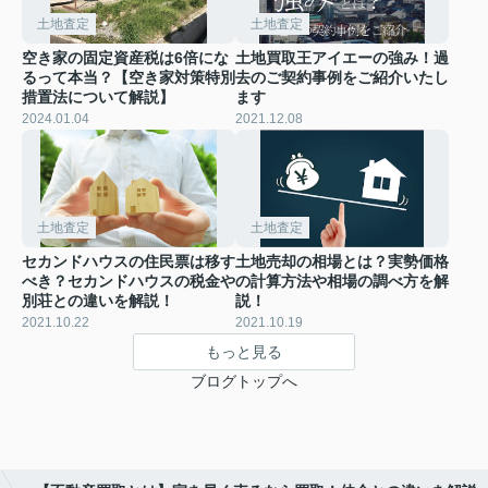
土地査定
土地査定
空き家の固定資産税は6倍にな
土地買取王アイエーの強み！過
るって本当？【空き家対策特別
去のご契約事例をご紹介いたし
措置法について解説】
ます
2024.01.04
2021.12.08
土地査定
土地査定
セカンドハウスの住民票は移す
土地売却の相場とは？実勢価格
べき？セカンドハウスの税金や
の計算方法や相場の調べ方を解
別荘との違いを解説！
説！
2021.10.22
2021.10.19
もっと見る
ブログトップへ