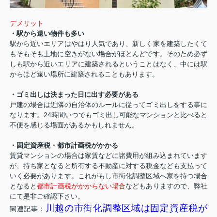
デメリット
・駅から遠い物件も多い
駅から近いエリアはやはり人気であり、新しく家を建築したくて
もそもそも土地に空きがない場合がほとんどです。そのため必ず
しも駅から近いエリアに建築されるということはなく、中には駅
からほど遠い場所に建築されることもあります。
・ゴミ出しは決まった日に出す必要がある
戸建の場合は近隣の自治体のルールに従ってゴミ出しをする事に
なります。24時間いつでもゴミ出し可能なマンションと比べると
不便を感じる場面があるかもしれません。
・固定資産税・都市計画税がかかる
賃貸マンションの場合は家賃などに諸費用が組み込まれています
が、持ち家となると所有する不動産に対する税金なども支払って
いく必要があります。これがもし市街化調整区域へ家を持つ場合
となると
都市計画税がかからない場合
などもありますので、弊社
にて是非ご確認下さい。
川越の市街化調整区域は固定資産税が
関連記事：