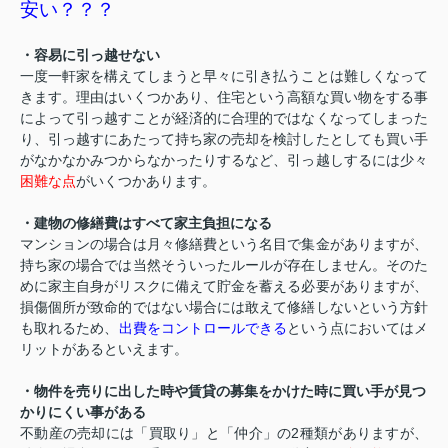
安い？？？
・容易に引っ越せない
一度一軒家を構えてしまうと早々に引き払うことは難しくなって
きます。理由はいくつかあり、住宅という高額な買い物をする事
によって引っ越すことが経済的に合理的ではなくなってしまった
り、引っ越すにあたって持ち家の売却を検討したとしても買い手
がなかなかみつからなかったりするなど、引っ越しするには少々
困難な点
がいくつかあります。
・建物の修繕費はすべて家主負担になる
マンションの場合は月々修繕費という名目で集金がありますが、
持ち家の場合では当然そういったルールが存在しません。そのた
めに家主自身がリスクに備えて貯金を蓄える必要がありますが、
損傷個所が致命的ではない場合には敢えて修繕しないという方針
も取れるため、
出費をコントロールできる
という点においてはメ
リットがあるといえます。
・物件を売りに出した時や賃貸の募集をかけた時に買い手が見つ
かりにくい事がある
不動産の売却には「買取り」と「仲介」の2種類がありますが、