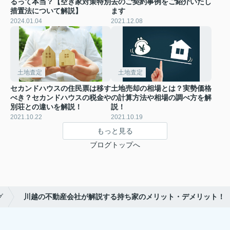
るって本当？【空き家対策特別
去のご契約事例をご紹介いたし
措置法について解説】
ます
2024.01.04
2021.12.08
土地査定
土地査定
セカンドハウスの住民票は移す
土地売却の相場とは？実勢価格
べき？セカンドハウスの税金や
の計算方法や相場の調べ方を解
別荘との違いを解説！
説！
2021.10.22
2021.10.19
もっと見る
ブログトップへ
グ
川越の不動産会社が解説する持ち家のメリット・デメリット！