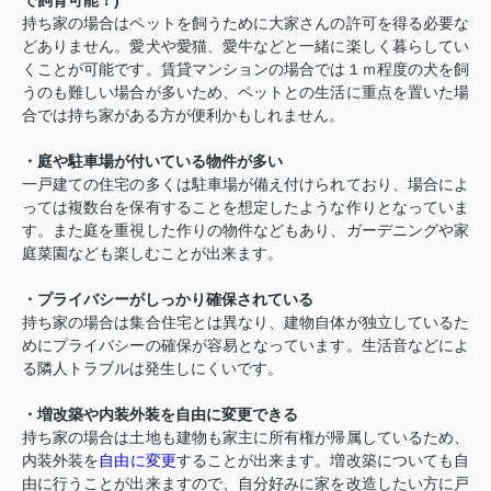
持ち家の場合はペットを飼うために大家さんの許可を得る必要な
どありません。愛犬や愛猫、愛牛などと一緒に楽しく暮らしてい
くことが可能です。賃貸マンションの場合では１ｍ程度の犬を飼
うのも難しい場合が多いため、ペットとの生活に重点を置いた場
合では持ち家がある方が便利かもしれません。
・庭や駐車場が付いている物件が多い
一戸建ての住宅の多くは駐車場が備え付けられており、場合によ
っては複数台を保有することを想定したような作りとなっていま
す。また庭を重視した作りの物件などもあり、ガーデニングや家
庭菜園なども楽しむことが出来ます。
・プライバシーがしっかり確保されている
持ち家の場合は集合住宅とは異なり、建物自体が独立しているた
めにプライバシーの確保が容易となっています。生活音などによ
る隣人トラブルは発生しにくいです。
・増改築や内装外装を自由に変更できる
持ち家の場合は土地も建物も家主に所有権が帰属しているため、
内装外装を
自由に変更
することが出来ます。増改築についても自
由に行うことが出来ますので、自分好みに家を改造したい方に戸