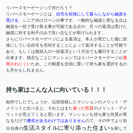
リバースモーゲージって何だろう？
リバースモーゲージとは、
自宅を担保にして暮らしながら融資を
受ける
、シニア向けローンの事です。一般的な融資と異なる点は
融資を一括で受け取る事が可能である点や、月々の返済は受けた
融資に対する利子のみで良い点などが挙げられます。
さらにリバースモーゲージによる返済は、本人が死亡した後に担
保にしている自宅を売却することによって返済することが可能で
あり、もしくは相続人の一括返済という方法でも履行することが
出来ます。残念なことにマンションではリバースモーゲージが
適
用されにくい
ため、この制度を念頭に置いて持ち家を選択するの
も手かもしれません。
持ち家はこんな人に向いている！！！
如何でしたでしょうか、以前投稿したマンションのメリット・デ
メリットと比べると、それとはまた
違った性質
のメリット・デメ
リットが見えてくると思います。マンションも持ち家も性質が異
なるだけで
優劣があるわけではありません
ので、その中でより自
生活スタイルに寄り添った住まい
分自身の
を探して