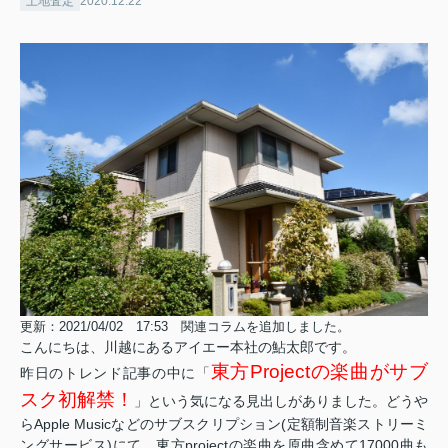
土地査定
2020.12.22
更新：2021/04/02 17:53 関連コラムを追加しました。
こんにちは、川越にあるアイエー本社の鮎太郎です。
東方Projectの楽曲がサブ
昨日のトレンド記事の中に「
スク初解禁！
」という気になる見出しがありました。どうや
らApple Musicなどのサブスクリプション(定額制音楽ストリーミ
ングサービス)にて、東方projectの楽曲を原曲含めて17000曲も