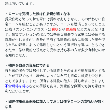
建は向いています。
・ローンを完済した後は住居費が軽くなる
賃貸住宅と違って持ち家には賃料がありません。その代わりに住
宅ローンを組むことがありますが、ローンも返済しきってしまえ
ば残りのランニングコストは
税収
分や
修繕費
などのみとなりま
す。賃貸マンションの場合では些細な損傷でも家主には修繕する
義務が生じますが、自身が所有する建物の場合は損傷した場合で
も自己の裁量によって修理しないという選択肢を選ぶこともでき
るため、修繕費的な視点から見れば持ち家の方が多少有利なのか
も知れません。
・物件を自身の資産にできる
持ち家の場合では居住している建物をそのまま不動産資産とする
ことが可能であり、場合によっては自宅を担保に融資を受けるこ
ともできます。また、所有する建物の他人に貸し出すことにより
不労所得を得る
などの手段もあり、資産的な側面でも持ち家は有
利だといえます。
・団体信用生命保険に加入しておけば住宅ローンの支払いが無く
なる