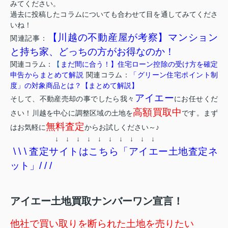
みてください。
過去に投稿したコラムについても合わせて目を通してみてくださ
いね！
【川越の不動産屋が考察】マンション
関連記事：
と持ち家、どっちの方がお得なのか！
関連コラム：
【
まだ間に合う！】住宅ローン控除の受け方を確定
申告からまとめて解説
関連コラム：
「グリーン住宅ポイント制
度」の対象商品とは？【まとめて解説】
アイエー
そして、不動産売却の事でしたら我々
にお任せくだ
高額買取中
さい！川越を中心に調整区域の土地を
です。まず
無料査定
はお気軽に
からお試しください～♪
↓ ↓ ↓ ↓ ↓ ↓ ↓ ↓ ↓ ↓
\ \ \ 査定サイトはこちら「アイエー土地査定ネ
ット」/ / /
アイエー土地買取ナンバーワン宣言！
他社で買い取りを断られた土地を売りたい