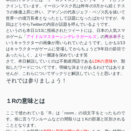
クインしています。イーロンマスク氏は昨年の3月から続くテス
ラの株価上昇に伴い、アマゾンの代表ジェフ・ベゾス氏を抜いて
世界一の億万長者となったとして話題になったばかりですが、今
回はどうやらTwitterの内容が話題を呼んでいるようです。
というのも本日1/13に投稿されたツイートには、日本の人気スマ
ホゲーム「
アイドルマスターシンデレラガールズ
」の
輿水幸子
と
いうキャラクターの画像が用いられていたようです。しかも1/13
はキャラクターがゲームに登場してからちょうど9年目の節目で
あったらしく、より一層謎を深めています笑
さて、本日解説していくのは不動産用語である
LDKの意味
や、類
似したワードについてです。明確な決まりがあるわけではありま
せんが、これらについてザックリと解説していこうと思います。
それでは参りましょう！
１Rの意味とは
ここで使われている「R」は「room」の頭文字をとったもので
す。俗に言うワンルームなどの間取りは１Kの部屋と区別される
こととなります。