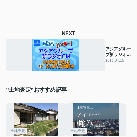
NEXT
アジアグルー
プ新ラジオ
CM放送開
2016.04.15
始！！
”土地査定”おすすめ記事
土地査定
土地査定