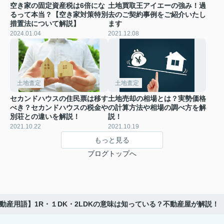
空き家の固定資産税は6倍にな
土地買取王アイエーの強み！過
るって本当？【空き家対策特別
去のご契約事例をご紹介いたし
措置法について解説】
ます
2024.01.04
2021.12.08
土地査定
土地査定
セカンドハウスの住民票は移す
土地売却の相場とは？実勢価格
べき？セカンドハウスの税金や
の計算方法や相場の調べ方を解
別荘との違いを解説！
説！
2021.10.22
2021.10.19
もっと見る
ブログトップへ
動産用語】1R・１DK・2LDKの意味は知っている？不動産屋が解説！