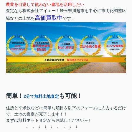
農業を引退して使わない農地を活用したい
査定なら株式会社アイエー！埼玉県川越市を中心に市街化調整区
高価買取中
域などの土地を
です！
簡単！
も可能！
2分で無料土地査定
住所と平米数などの簡単な項目を以下のフォームに入力するだけ
で、土地の査定が完了します！！
まずは無料ネット査定からお試しください～♪
↓ ↓ ↓ ↓ ↓ ↓ ↓ ↓ ↓