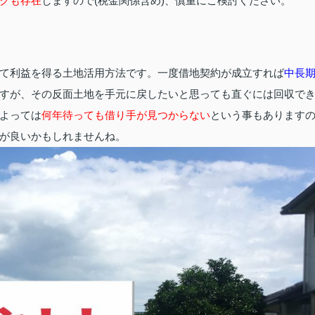
クも存在
しますので(税金関係含め)、慎重にご検討ください。
て利益を得る土地活用方法です。一度借地契約が成立すれば
中長
すが、その反面土地を手元に戻したいと思っても直ぐには回収で
よっては
何年待っても借り手が見つからない
という事もあります
が良いかもしれませんね。