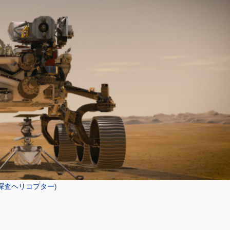
探査ヘリコプター
)