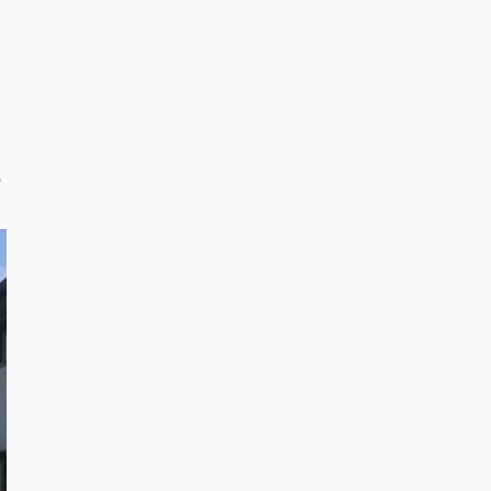
期
き
の