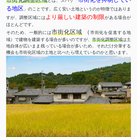
とは、ズバリ「
る地区
」のことです。広く安い土地というのが特徴ではありま
より厳しい建築の制限
すが、調整区域には
がある場合が
ほとんどです。
市街化区域
（
そのため、一般的には
市街化を促進する地
域）で建物を建築する場合が多いのですが、
市街化調整区域
は土
地自体が広いまま残っている場合が多いため、それだけ分筆する
機会も市街化区域の土地と比べたら増えているのかと思います。