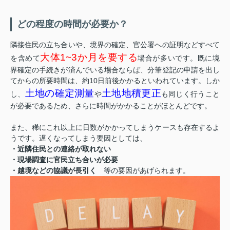
どの程度の時間が必要か？
隣接住民の立ち合いや、境界の確定、官公署への証明などすべて
大体1~3か月を要する
を含めて
場合が多いです。既に境
界確定の手続きが済んでいる場合ならば、分筆登記の申請を出し
てからの所要時間は、約10日前後かかるといわれています。しか
土地の確定測量
土地地積更正
し、
や
も同じく行うこと
が必要であるため、さらに時間がかかることがほとんどです。
また、稀にこれ以上に日数がかかってしまうケースも存在するよ
うです。遅くなってしまう要因としては、
・近隣住民との連絡が取れない
・現場調査に官民立ち合いが必要
・越境などの協議が長引く
等の要因があげられます。