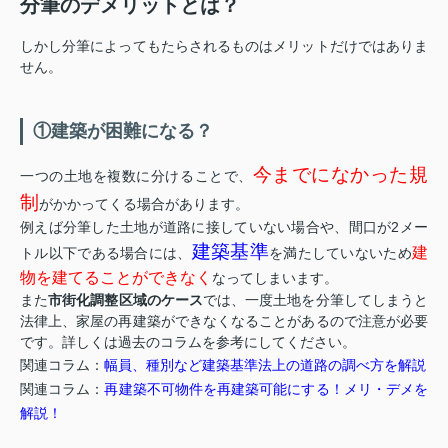
分筆のデメリットとは？
しかし分筆によってもたらされるものはメリットだけではありま
せん。
①建築が困難になる？
今までになかった規
一つの土地を複数に分けることで、
制
がかかってくる場合があります。
例えば分筆した土地が道路に接していない場合や、間口が2メー
建築基準
建
トル以下である場合には、
を満たしていないため
物を建てることができなく
なってしまいます。
また
市街化調整区域のケース
では、一度土地を分筆してしまうと
法律上、家屋の再建築ができなくなることがあるので注意が必要
です。詳しくは過去のコラムを参考にしてください。
関連コラム：
幅員、種別など建築基準法上の道路の調べ方を解説
関連コラム：
再建築不可物件を再建築可能にする！メリ・デメを
解説！