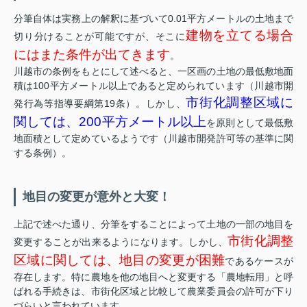
分筆自体は実務上の解釈に基づいて0.01平方メートルの土地まで
建物を立てる場合
切り分けることが可能ですが、そこに
にはまた条件が出てきます
。
川越市の条例をもとにして述べると、一区画の土地の最低敷地面
積は100平方メートル以上であると定められています（川越市開
市街化調整区域に
発行為等指導要綱第19条）。しかし、
関しては、200平方メートル以上
を原則として最低敷
地面積として定めているようです（川越市開発許可等の基準に関
する条例）。
地目の変更が意外と大変！
上記で述べた通り、分筆をすることによって土地の一部の地目を
市街化調整
変更することが出来るようになります。しかし、
区域に関しては、地目の変更が困難
であるケースが
存在します。特に農地を他の地目へと変更する「農地転用」と呼
ばれる手続きは、市街化区域と比較して農業委員会の許可が下り
づらいと言われています。