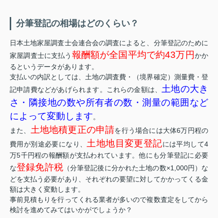
分筆登記の相場はどのくらい？
日本土地家屋調査士会連合会の調査によると、分筆登記のために
報酬額が全国平均で約43万円
家屋調査士に支払う
かか
るというデータがあります。
支払いの内訳としては、土地の調査費・（境界確定）測量費・登
土地の大き
記申請費などがあげられます。これらの金額は、
さ・隣接地の数や所有者の数・測量の範囲など
によって変動します
。
土地地積更正の申請
また、
を行う場合には大体6万円程の
土地地目変更登記
費用が別途必要になり、
には平均して4
万5千円程の報酬額が支払われています。他にも分筆登記に必要
登録免許税
な
（分筆登記後に分かれた土地の数×1,000円）な
どを支払う必要があり、それぞれの要望に対してかかってくる金
額は大きく変動します。
事前見積もりを行ってくれる業者が多いので複数査定をしてから
検討を進めてみてはいかがでしょうか？