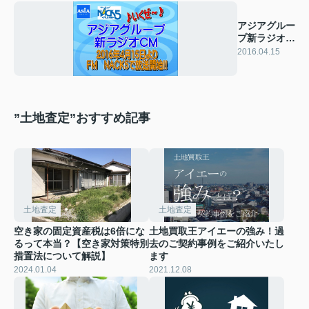
アジアグルー
プ新ラジオ
CM放送開
2016.04.15
始！！
”土地査定”おすすめ記事
土地査定
土地査定
空き家の固定資産税は6倍にな
土地買取王アイエーの強み！過
るって本当？【空き家対策特別
去のご契約事例をご紹介いたし
措置法について解説】
ます
2024.01.04
2021.12.08