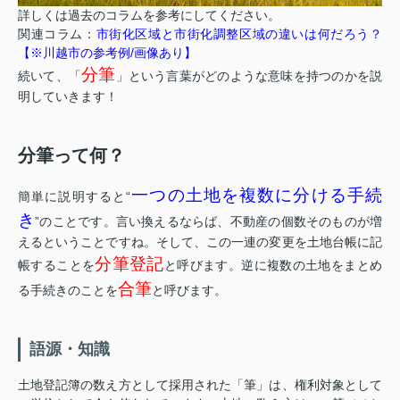
詳しくは過去のコラムを参考にしてください。
関連コラム：
市街化区域と市街化調整区域の違いは何だろう？
【※川越市の参考例/画像あり】
分筆
続いて、「
」という言葉がどのような意味を持つのかを説
明していきます！
分筆って何？
一つの土地を複数に分ける手続
簡単に説明すると“
き
”のことです。言い換えるならば、不動産の個数そのものが増
えるということですね。そして、この一連の変更を土地台帳に記
分筆登記
帳することを
と呼びます。逆に複数の土地をまとめ
合筆
る手続きのことを
と呼びます。
語源・知識
土地登記簿の数え方として採用された「筆」は、権利対象として