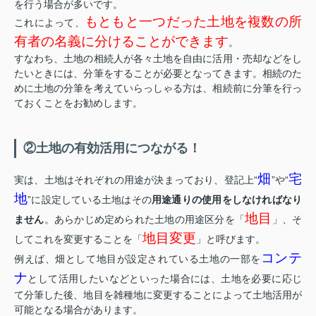
を行う場合が多いです。
もともと一つだった土地を複数の所
これによって、
有者の名義に分けることができます
。
すなわち、土地の相続人が各々土地を自由に活用・売却などをし
たいときには、分筆をすることが必要となってきます。相続のた
めに土地の分筆を考えていらっしゃる方は、相続前に分筆を行っ
ておくことをお勧めします。
②土地の有効活用につながる！
畑
宅
実は、土地はそれぞれの用途が決まっており、登記上“
”や“
地
”に設定している土地はその
用途通りの使用をしなければなり
地目
ません
。あらかじめ定められた土地の用途区分を「
」、そ
地目変更
してこれを変更することを「
」と呼びます。
コンテ
例えば、畑として地目が設定されている土地の一部を
ナ
として活用したいなどといった場合には、土地を必要に応じ
て分筆した後、地目を雑種地に変更することによって土地活用が
可能となる場合があります。