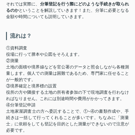
それでは実際に、
分筆登記を行う際にどのような手続きが取られ
るのか
ということを解説していきます！また、分筆に必要となる
金額や時間についても説明していきます。
流れは？
①資料調査
役場に行って謄本や公図をそろえます。
②測量
土地の面積や境界線などを官公署のデータと照会しながら各種測
量します。個人での測量は困難であるため、専門家に任せること
が一般的です。
③境界確定と境界標の設置
役所の方や隣接する土地の所有者参加の下で現地調査を行わなけ
ればなりません。これには別途時間や費用がかかってきます。
④分筆登記申請
土地家屋調査士の方へ委託することで、①~④の書類作成や、手
続きは一括して行ってくれることが多いです。ちなみに「測量
士」に依頼をしても登記を目的とした測量ができないので注意が
必要です。