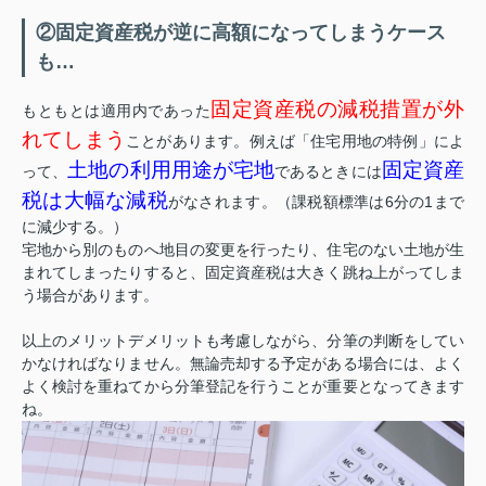
②固定資産税が逆に高額になってしまうケース
も…
固定資産税の減税措置が外
もともとは適用内であった
れてしまう
ことがあります。例えば「住宅用地の特例」によ
土地の利用用途が宅地
固定資産
って、
であるときには
税は大幅な減税
がなされます。（課税額標準は6分の1まで
に減少する。）
宅地から別のものへ地目の変更を行ったり、住宅のない土地が生
まれてしまったりすると、固定資産税は大きく跳ね上がってしま
う場合があります。
以上のメリットデメリットも考慮しながら、分筆の判断をしてい
かなければなりません。無論売却する予定がある場合には、よく
よく検討を重ねてから分筆登記を行うことが重要となってきます
ね。