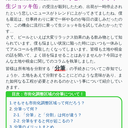
生ジョッキ缶
」の受注が殺到したため、出荷が一時停止され
たという悲しいニュースがトレンドに上がってきてましたね。僕
も最近は、仕事終わりに家で一杯やるのが毎日の楽しみだったの
で、この機会に流行に乗って生ジョッキ缶を試してみたかったで
す…
さて、ビールといえば大変リラックス効果のある飲み物として知
られています。僕も悩ましい状況に陥った時にはいつも一休みし
てアルコールを摂取したくなってしまいます。皆様も土地や税金
の話を聞いて、よく頭を悩ませることはありませんか？今回はそ
んな土地や税金に関してのコラムを執筆しました。
分筆
皆様は所有地を分割する「
」の手続きについてご存知でし
ょうか。土地をあえて分割することにどのような意味があり、ま
た如何なる工程が必要とされるのかという事について紹介してい
きます。
目次：市街化調整区域の分筆について！
1.そもそも市街化調整区域って何だろう？
2.
分筆って何？
2-1. 「分筆」と「分割」は何が違う？
2-2. 分筆をすると何が起こるの？
3. 分筆のメリットまとめ