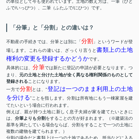
の単位として今も使われています。土地の数え方は、一筆（ひと
ふで/いっぴつ）、二筆（ふたふで/にひつ）です。
「分筆」と「分割」との違いは？
分割
不動産の手続きでは、分筆とは別に「
」というワードが登
書類上の土地
場します。これらの違いは、ざっくり言うと
権利の変更を登録するかどうか
です。
分筆
具体的には、
では新たに登記の申請が必要となります。つ
まり、
元の土地と分けた土地が全く異なる権利関係のものとして
登録される
ことになります。
分割
登記は一つのまま利用上の土地
一方で
とは、“
を分ける
”ことを指します。分割は所有地にもう一棟家屋を建
てたいという場合に行われます。
例えば、親が持つ土地に新しく息子夫婦が家を建てたいときに
は、
分筆よりも分割
をすることの方が好まれます。（※建築法の
基準を満たしている場合ならば、分割をすることで一つの土地に
複数の建物を建てられます。）
分割の場合だと書類上は一つの土地であるため、抵当などに入る