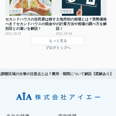
土地査定
土地査定
セカンドハウスの住民票は移す
土地売却の相場とは？実勢価格
べき？セカンドハウスの税金や
の計算方法や相場の調べ方を解
別荘との違いを解説！
説！
2021.10.22
2021.10.19
もっと見る
ブログトップへ
化調整区域の分筆の注意点とは？費用・期間について解説【図解あり】
当社の特徴
査定依頼