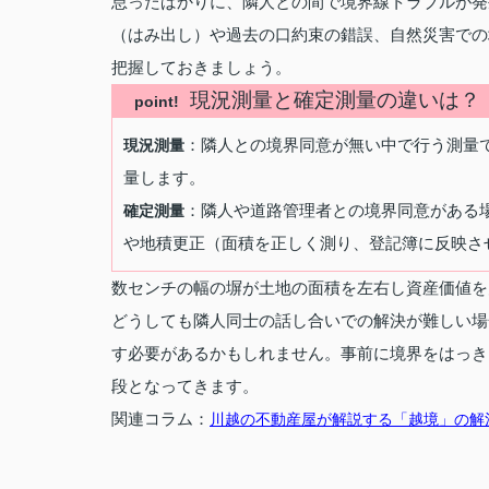
怠ったばかりに、隣人との間で境界線トラブルが発
（はみ出し）や過去の口約束の錯誤、自然災害での
把握しておきましょう。
現況測量と確定測量の違いは？
point!
：隣人との境界同意が無い中で行う測量
現況測量
量します。
：隣人や道路管理者との境界同意がある
確定測量
や地積更正（面積を正しく測り、登記簿に反映さ
数センチの幅の塀が土地の面積を左右し資産価値を
どうしても隣人同士の話し合いでの解決が難しい場
す必要があるかもしれません。事前に境界をはっき
段となってきます。
関連コラム：
川越の不動産屋が解説する「越境」の解