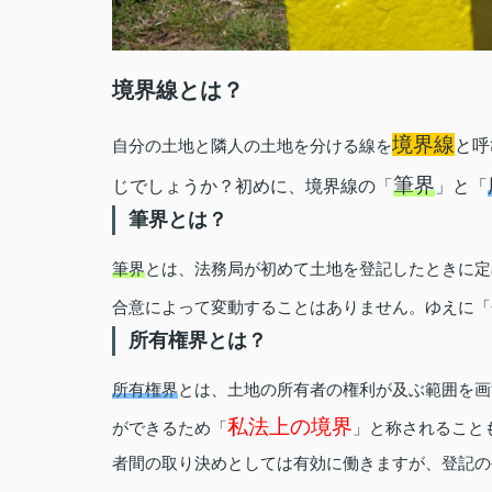
境界線とは？
境界線
自分の土地と隣人の土地を分ける線を
と呼
筆界
じでしょうか？初めに、境界線の「
」と「
筆界とは？
筆界
とは、法務局が初めて土地を登記したときに定
合意によって変動することはありません。ゆえに「
所有権界とは？
所有権界
とは、土地の所有者の権利が及ぶ範囲を画
私法上の境界
ができるため「
」と称されること
者間の取り決めとしては有効に働きますが、登記の