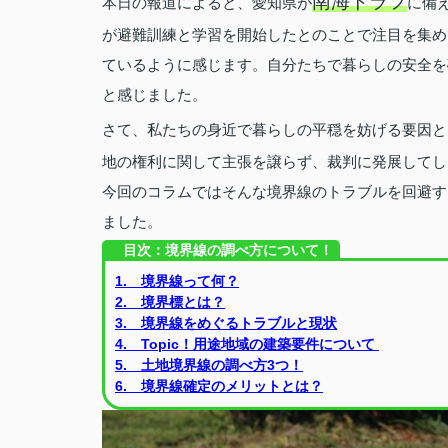
南海トラフ
本日の報道によると、愛知県が
に備
が避難訓練と学習を開始したとのことで注目を集め
ているように感じます。自分たちで暮らしの安全を
と感じました。
さて、私たちの身近で暮らしの平穏を妨げる要因と
地の権利に関して主張を譲らず、裁判に発展してし
今回のコラムではそんな境界線のトラブルを回避す
ました。
目次：境界線の調べ方について！
1. 境界線って何？
2. 境界標とは？
3. 境界線をめぐるトラブルと現状
4. Topic！用途地域の建築要件について
5. 土地境界線の調べ方3つ！
6. 境界線確定のメリットとは？