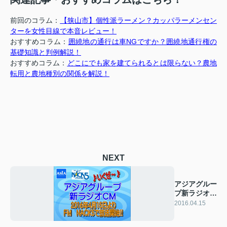
前回のコラム：
【狭山市】個性派ラーメン？カッパラーメンセン
ターを女性目線で本音レビュー！
おすすめコラム：
囲繞地の通行は車NGですか？囲繞地通行権の
基礎知識と判例解説！
おすすめコラム：
どこにでも家を建てられるとは限らない？農地
転用と農地種別の関係を解説！
NEXT
アジアグルー
プ新ラジオ
CM放送開
2016.04.15
始！！