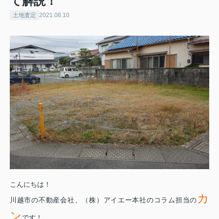
て解説！
土地査定
2021.08.10
こんにちは！
カ
川越市の不動産会社、（株）アイエー本社のコラム担当の
ン
です！