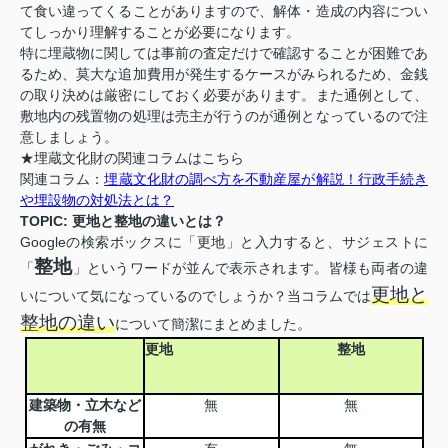
て食い違ってくることがありますので、解体・造成の内容につい
てしっかり理解することが必要になります。
特に埋蔵物に関しては事前の査定だけで確認することが困難であ
るため、莫大な追加費用が発生するケースがみられるため、金銭
の取り決めは厳密にしておく必要があります。また通例として、
敷地内の残置物の処理は売主が行うのが通例となっているので注
意しましょう。
★埋蔵文化財の関連コラムはこちら
関連コラム：
埋蔵文化財の調べ方を不動産屋が解説！行政手続き
や埋設物の対処法とは？
TOPIC: 更地と整地の違いとは？
Googleの検索ボックスに「更地」と入力すると、サジェストに
整地
「
」というワードが並んで表示されます。皆様も両者の違
更地と
いについて気になっているのでしょうか？当コラムでは
整地の違い
について簡潔にまとめました。
更地
整地
建築物・立木など
無
無
の有無