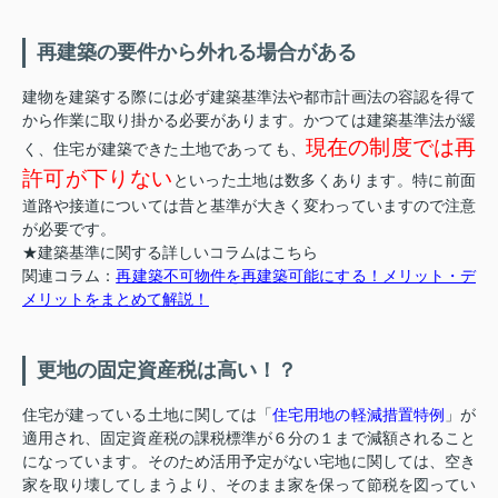
再建築の要件から外れる場合がある
建物を建築する際には必ず建築基準法や都市計画法の容認を得て
から作業に取り掛かる必要があります。かつては建築基準法が緩
現在の制度では再
く、住宅が建築できた土地であっても、
許可が下りない
といった土地は数多くあります。特に前面
道路や接道については昔と基準が大きく変わっていますので注意
が必要です。
★建築基準に関する詳しいコラムはこちら
関連コラム：
再建築不可物件を再建築可能にする！メリット・デ
メリットをまとめて解説！
更地の固定資産税は高い！？
住宅が建っている土地に関しては「
住宅用地の軽減措置特例
」が
適用され、固定資産税の課税標準が６分の１まで減額されること
になっています。そのため活用予定がない宅地に関しては、空き
家を取り壊してしまうより、そのまま家を保って節税を図ってい