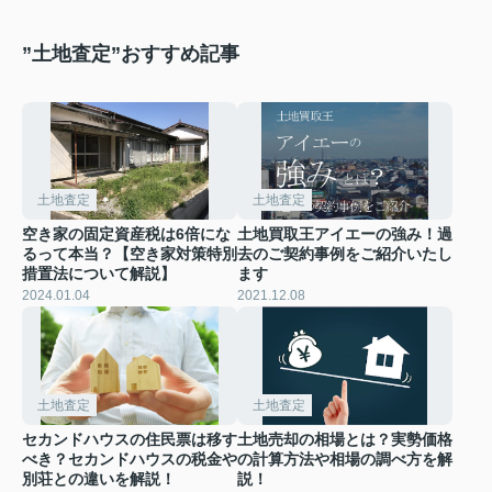
”土地査定”おすすめ記事
土地査定
土地査定
空き家の固定資産税は6倍にな
土地買取王アイエーの強み！過
るって本当？【空き家対策特別
去のご契約事例をご紹介いたし
措置法について解説】
ます
2024.01.04
2021.12.08
土地査定
土地査定
セカンドハウスの住民票は移す
土地売却の相場とは？実勢価格
べき？セカンドハウスの税金や
の計算方法や相場の調べ方を解
別荘との違いを解説！
説！