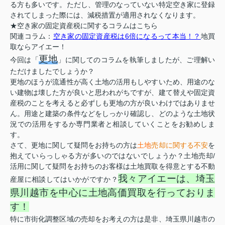
る方も多いです。ただし、管理のなっていない特定空き家に登録
されてしまった際には、減税措置が適用されなくなります。
★空き家の固定資産税に関するコラムはこちら
関連コラム：
空き家の固定資産税は6倍になるって本当！？
地買
取ならアイエー！
更地
今回は「
」に関してのコラムを執筆しましたが、ご理解い
ただけましたでしょうか？
更地のほうが流通性が高く土地の活用もしやすいため、用途のな
い建物は壊した方が良いと思われがちですが、建て替えや固定資
産税のことを考えると必ずしも更地の方が良いわけではありませ
ん。用途と建築の条件などをしっかり確認し、どのような土地状
況での活用をするか専門業者と相談していくことをお勧めしま
す。
さて、更地に関して疑問をお持ちの方は
土地
売却に関する不安
を
抱えていらっしゃる方が多いのではないでしょうか？土地売却/
活用に関して疑問をお持ちのお客様は土地買取を得意とする不動
我々アイエーは、埼玉
産屋に相談してはいかがですか？
県川越市を中心に土地高価買取を行っておりま
す！
特に市街化調整区域の売却をお考えの方は是非、埼玉県川越市の