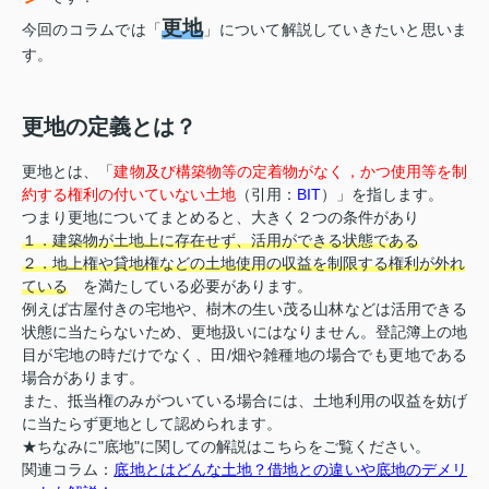
更地
今回のコラムでは「
」について解説していきたいと思いま
す。
更地の定義とは？
更地とは、「
建物及び構築物等の定着物がなく，かつ使用等を制
約する権利の付いていない土地
（引用：
BIT
）」を指します。
つまり更地についてまとめると、大きく２つの条件があり
１．建築物が土地上に存在せず、活用ができる状態である
２．地上権や貸地権などの土地使用の収益を制限する権利が外れ
ている
を満たしている必要があります。
例えば古屋付きの宅地や、樹木の生い茂る山林などは活用できる
状態に当たらないため、更地扱いにはなりません。登記簿上の地
目が宅地の時だけでなく、田/畑や雑種地の場合でも更地である
場合があります。
また、抵当権のみがついている場合には、土地利用の収益を妨げ
に当たらず更地として認められます。
★ちなみに"底地"に関しての解説はこちらをご覧ください。
関連コラム：
底地とはどんな土地？借地との違いや底地のデメリ