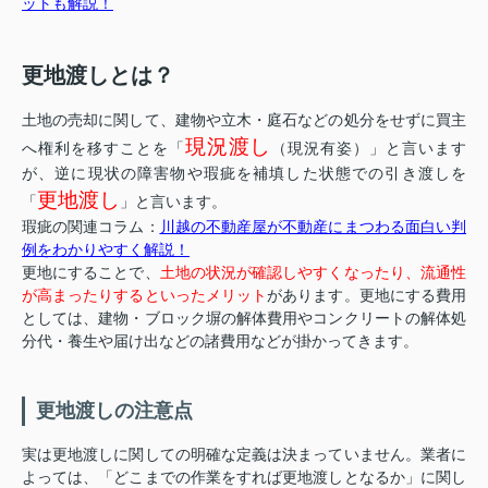
ットも解説！
更地渡しとは？
土地の売却に関して、建物や立木・庭石などの処分をせずに買主
現況渡し
へ権利を移すことを「
（現況有姿）」と言います
が、逆に現状の障害物や瑕疵を補填した状態での引き渡しを
更地渡し
「
」と言います。
瑕疵の関連コラム：
川越の不動産屋が不動産にまつわる面白い判
例をわかりやすく解説！
更地にすることで、
土地の状況が確認しやすくなったり、流通性
が高まったりするといったメリット
があります。更地にする費用
としては、建物・ブロック塀の解体費用やコンクリートの解体処
分代・養生や届け出などの諸費用などが掛かってきます。
更地渡しの注意点
実は更地渡しに関しての明確な定義は決まっていません。業者に
よっては、「どこまでの作業をすれば更地渡しとなるか」に関し