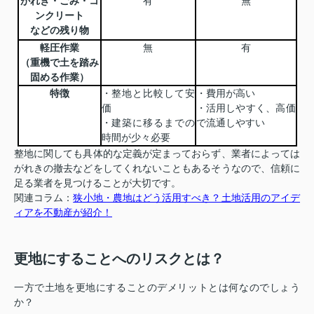
がれき・ごみ・コ
有
無
ンクリート
などの残り物
軽圧作業
無
有
（重機で土を踏み
固める作業）
特徴
・整地と比較して安
・費用が高い
価
・活用しやすく、高価
・建築に移るまでの
で流通しやすい
時間が少々必要
整地に関しても具体的な定義が定まっておらず、業者によっては
がれきの撤去などをしてくれないこともあるそうなので、信頼に
足る業者を見つけることが大切です。
関連コラム：
狭小地・農地はどう活用すべき？土地活用のアイデ
ィアを不動産が紹介！
更地にすることへのリスクとは？
一方で土地を更地にすることのデメリットとは何なのでしょう
か？